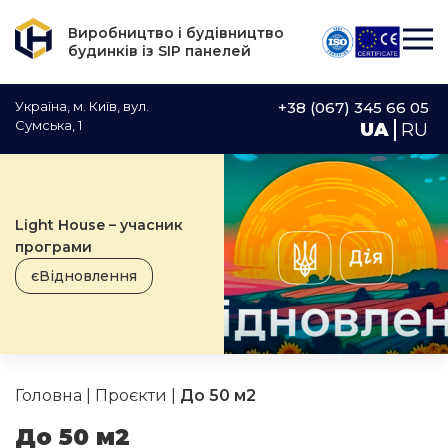
Виробництво і будівництво
будинків із SIP панелей
Україна, м. Київ, вул.
+38 (067) 345 66 05
Сумська, 1
UA
RU
Light House – учасник
програми
єВідновлення
Головна
|
Проєкти
|
До 50 м2
До 50 м2