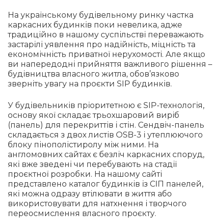
На українському будівельному ринку частка
каркасних будинків поки невелика, адже
традиційно в нашому суспільстві переважають
застарілі уявлення про надійність, міцність та
економічність приватної нерухомості. Але якщо
ви напередодні прийняття важливого рішення –
будівництва власного житла, обов’язково
зверніть увагу на проєкти SIP будинків.
У будівельників пріоритетною є SIP-технологія,
основу якої складає трьохшаровий виріб
(панель) для перекриттів і стін. Сендвіч-панель
складається з двох листів OSB-3 і утеплюючого
блоку пінополістиролу між ними. На
англомовних сайтах є безліч каркасних споруд,
які вже зведені чи перебувають на стадії
проєктної розробки. На нашому сайті
представлено каталог будинків із СІП панелей,
які можна одразу втілювати в життя або
використовувати для натхнення і творчого
переосмислення власного проєкту.