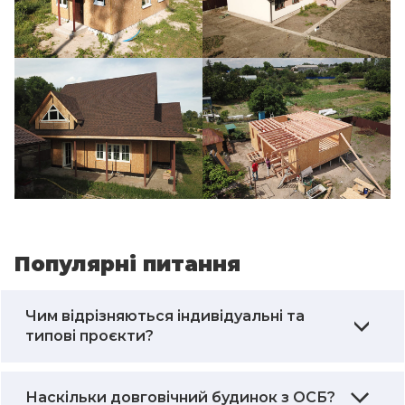
Популярні питання
Чим відрізняються індивідуальні та
типові проєкти?
Наскільки довговічний будинок з ОСБ?
Готові проєкти із СІП панелей завжди