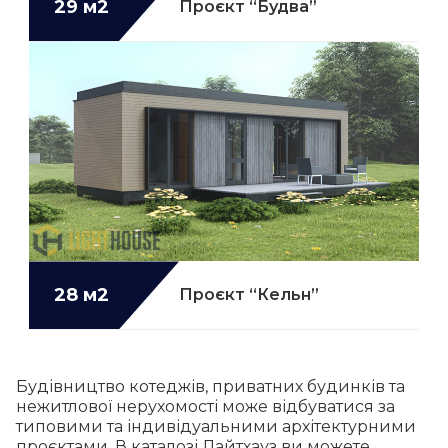
29 м2
Проєкт “Будва”
28 м2
Проєкт “Кельн”
Будівництво котеджів, приватних будинків та
нежитлової нерухомості може відбуватися за
типовими та індивідуальними архітектурними
проєктами. В каталозі Лайтхауз ви можете