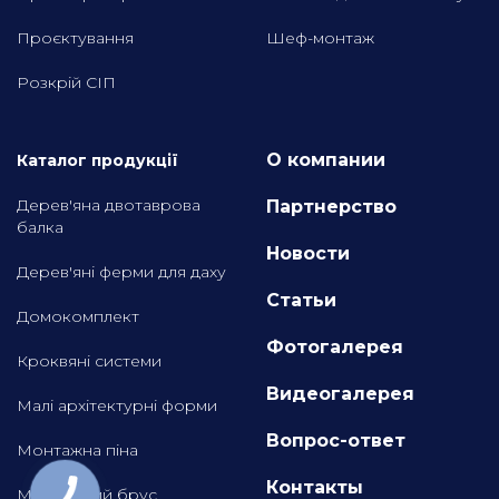
Проєктування
Шеф-монтаж
Розкрій СІП
О компании
Каталог продукції
Дерев'яна двотаврова
Партнерство
балка
Новости
Дерев'яні ферми для даху
Статьи
Домокомплект
Фотогалерея
Кроквяні системи
Видеогалерея
Малі архітектурні форми
Вопрос-ответ
Монтажна піна
Контакты
Монтажний брус