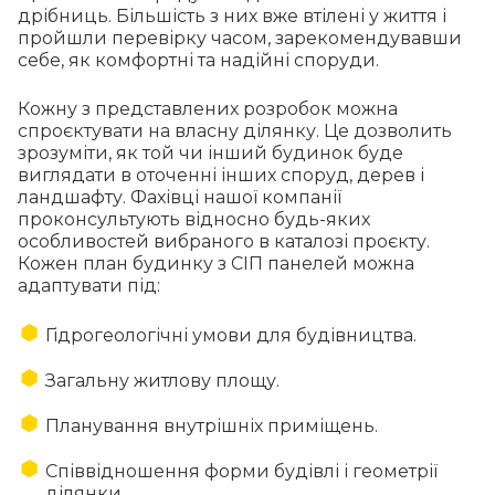
дрібниць. Більшість з них вже втілені у життя і
пройшли перевірку часом, зарекомендувавши
Будівництво за канадською технологією
себе, як комфортні та надійні споруди.
дозволяє зменшити витрати матеріалів
на фундамент, адже частина
Кожну з представлених розробок можна
навантаження припадає на SIP панелі.
спроєктувати на власну ділянку. Це дозволить
зрозуміти, як той чи інший будинок буде
Всі елементи конструкції будинку є
виглядати в оточенні інших споруд, дерев і
екологічно чистими та безпечними для
ландшафту. Фахівці нашої компанії
здоров’я.
проконсультують відносно будь-яких
особливостей вибраного в каталозі проєкту.
Кожен план будинку з СІП панелей можна
адаптувати під:
Гідрогеологічні умови для будівництва.
Загальну житлову площу.
Планування внутрішніх приміщень.
Співвідношення форми будівлі і геометрії
ділянки.