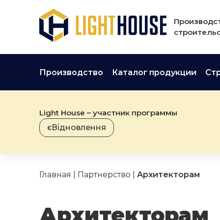
Производст
строительс
Производство
Каталог продукции
Ст
Light House – участник программы
єВідновлення
Главная
|
Партнерство
|
Архитекторам
Архитекторам