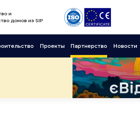
во и
тво домов из SIP
роительство
Проекты
Партнерство
Новости