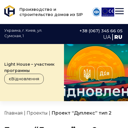
Производство и
строительство домов из SIP
Украина, г. Киев, ул.
+38 (067) 345 66 05
Сумская, 1
UA
RU
Light House – участник
программы
єВідновлення
Главная
|
Проекты
|
Проект “Дуплекс” тип 2