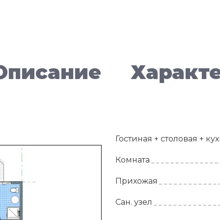
Описание
Характ
Гостиная + столовая + ку
Комната
Прихожая
Сан. узел