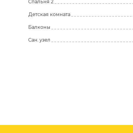
Спальня 2
Детская комната
Балконы
Сан. узел
Проект двухэтажного СИП дома в класси
жизни домочадцев и их гостей обеспечи
Габариты и площадь