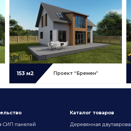
153 м2
Подробнее...
Проект “Бремен”
ельство
Каталог товаров
з СИП панелей
Деревянная двутаврова