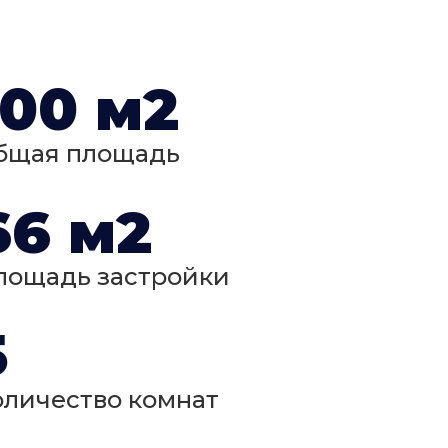
100 м2
бщая площадь
66 м2
лощадь застройки
5
оличество комнат