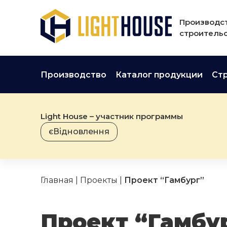
Производст
строительс
Производство
Каталог продукции
Ст
Light House – участник программы
єВідновлення
Главная
|
Проекты
|
Проект “Гамбург”
Проект “Гамбу