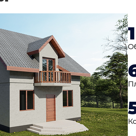
О
П
К