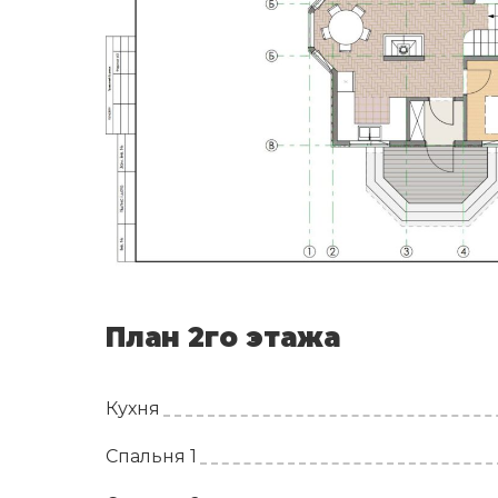
План 2го этажа
Кухня
Спальня 1