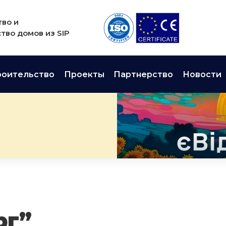
во и
тво домов из SIP
роительство
Проекты
Партнерство
Новости
рг”