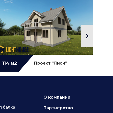
114 м2
Подробнее...
129
Проект “Лион”
О компании
я балка
Партнерство