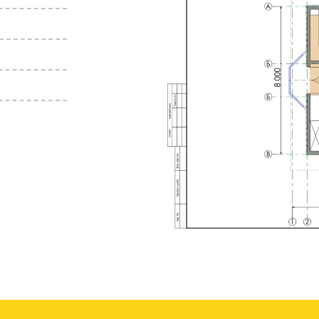
ческом архитектурном стиле с множеством балконо
вает грамотная планировка помещений. На втором 
Технология строительства