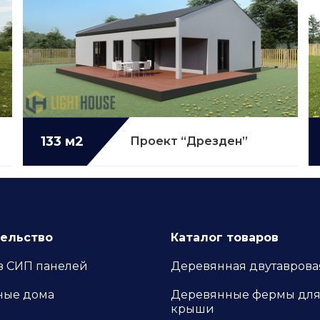
Подробнее...
133 м2
Проект “Дрезден”
ельство
Каталог товаров
з СИП панелей
Деревянная двутаврова
ные дома
Деревянные фермы дл
крыши