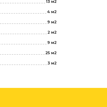
13 м2
4 м2
9 м2
2 м2
9 м2
25 м2
3 м2
ской крышей. В экстерьере здания
я штукатурка с наружной отделкой