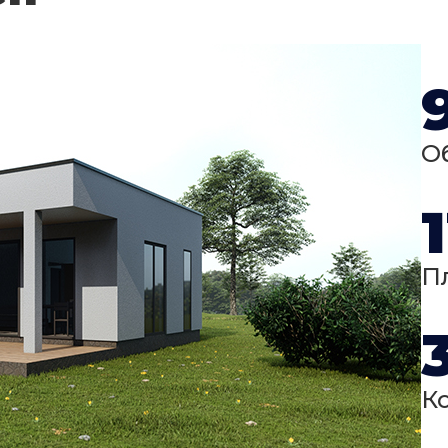
О
П
К