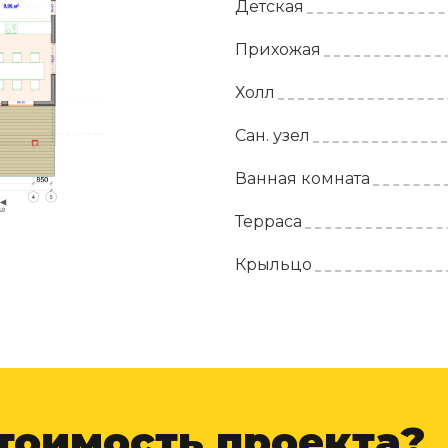
Детская
Прихожая
Холл
Сан. узел
Ванная комната
Терраса
Крыльцо
Тек” реализован в простой кубической форме с пло
двух разных видов внешней отделки – декоративна
ва
стоимость проекта?