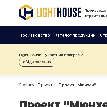
Производст
строительс
Производство
Каталог продукции
Ст
Light House – участник программы
єВідновлення
Главная
|
Проекты
|
Проект “Мюнхен”
Проект “Мюнх