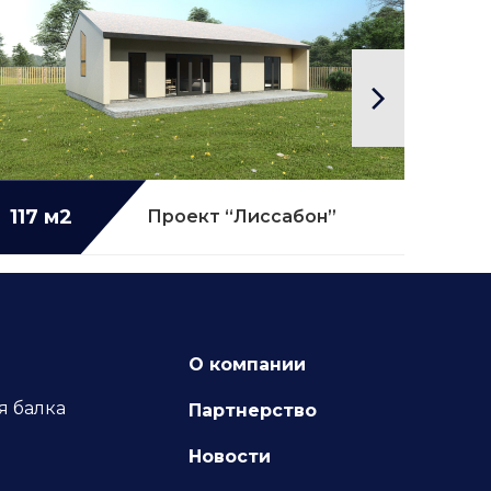
117 м2
Подробнее...
77 
Проект “Лиссабон”
О компании
я балка
Партнерство
я
Новости