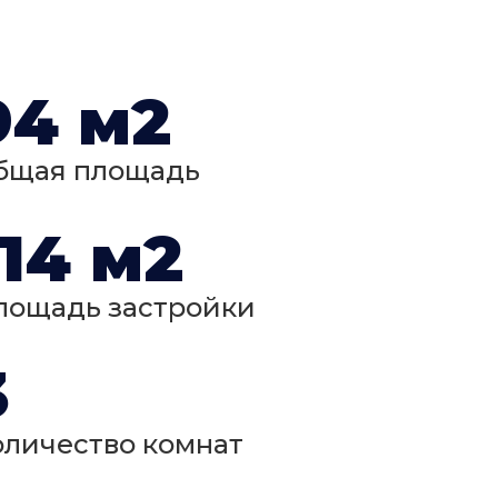
94 м2
бщая площадь
114 м2
лощадь застройки
3
оличество комнат