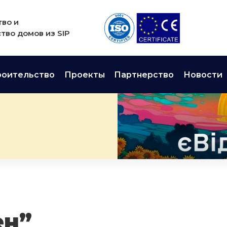
во и
тво домов из SIP
роительство
Проекты
Партнерство
Новости
ен”