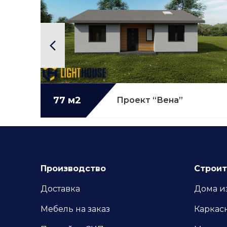
77 м2
Подробнее...
”
Проект “Вена”
Производство
Строит
Доставка
Дома и
Мебель на заказ
Каркас