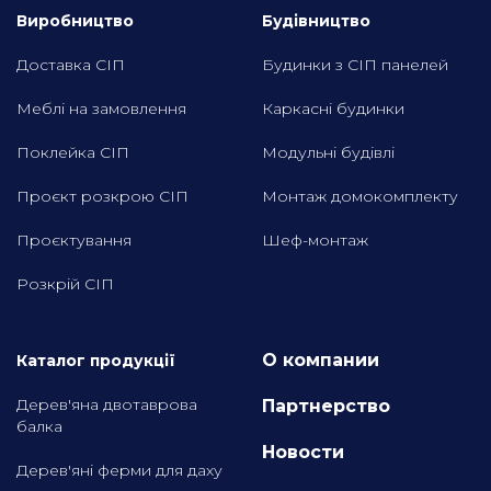
Виробництво
Будівництво
Доставка СІП
Будинки з СІП панелей
Меблі на замовлення
Каркасні будинки
Поклейка СІП
Модульні будівлі
Проєкт розкрою СІП
Монтаж домокомплекту
Проєктування
Шеф-монтаж
Розкрій СІП
О компании
Каталог продукції
Дерев'яна двотаврова
Партнерство
балка
Новости
Дерев'яні ферми для даху