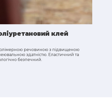
оліуретановий клей
полімерною речовиною з підвищеною
леювальною здатністю. Еластичний та
ологічно безпечний.