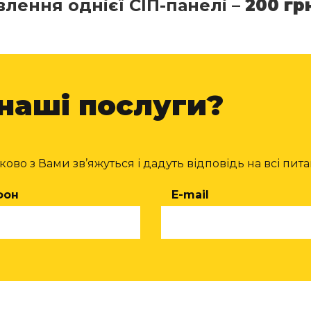
лення однієї СІП-панелі –
200 гр
 наші послуги?
ово з Вами зв’яжуться і дадуть відповідь на всі пита
фон
E-mail