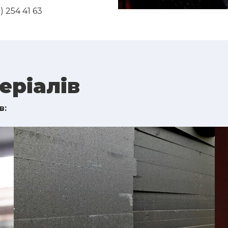
) 254 41 63
еріалів
в: