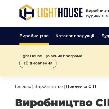
Виробництв
будинків із
Виробництво
Каталог продукції
Буд
Light House – учасник програми
єВідновлення
Головна
|
Виробництво
|
Поклейка СІП
Виробництво СІ