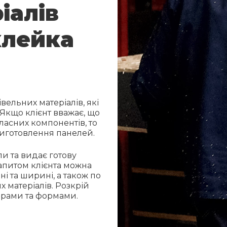
іалів
клейка
ельних матеріалів, які
Якщо клієнт вважає, що
ласних компонентів, то
виготовлення панелей.
ли та видає готову
запитом клієнта можна
і та ширині, а також по
х матеріалів. Розкрій
ірами та формами.