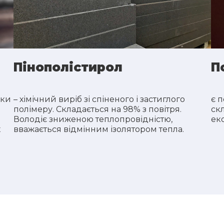
Пінополістирол
П
ики
– хімічний виріб зі спіненого і застиглого
є 
полімеру. Складається на 98% з повітря.
ск
Володіє зниженою теплопровідністю,
ек
х
вважається відмінним ізолятором тепла.