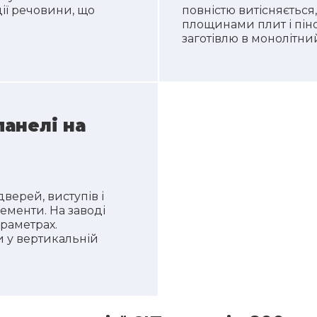
ції речовини, що
повністю витісняється
площинами плит і пін
заготівлю в монолітни
панелі на
дверей, виступів і
лементи. На заводі
раметрах.
и у вертикальній