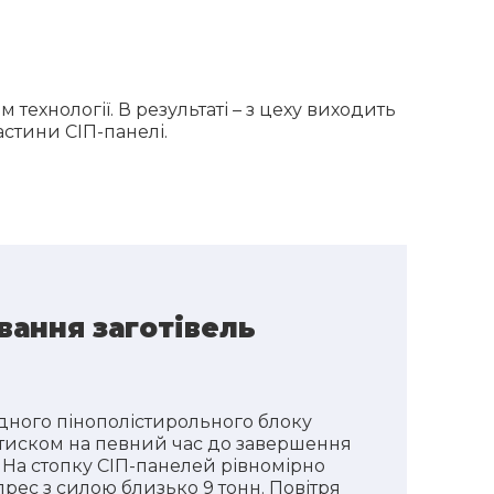
ехнології. В результаті – з цеху виходить
астини СІП-панелі.
вання заготівель
 одного пінополістирольного блоку
 тиском на певний час до завершення
 На стопку СІП-панелей рівномірно
ес з силою близько 9 тонн. Повітря