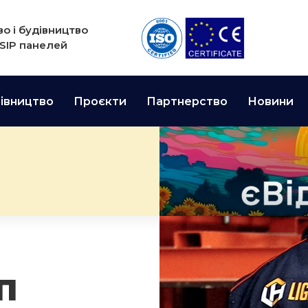
о і будівництво
 SIP панелей
івництво
Проєкти
Партнерство
Новини
П