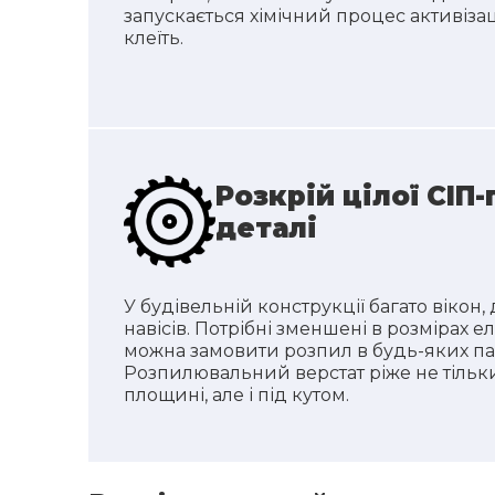
запускається хімічний процес активіза
клеїть.
Розкрій цілої СІП-
деталі
У будівельній конструкції багато вікон, 
навісів. Потрібні зменшені в розмірах е
можна замовити розпил в будь-яких па
Розпилювальний верстат ріже не тільк
площині, але і під кутом.