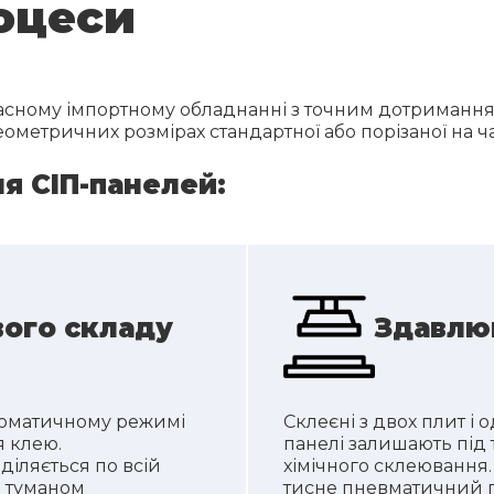
оцеси
сному імпортному обладнанні з точним дотриманням т
ометричних розмірах стандартної або порізаної на ч
я СІП-панелей:
ого складу
Здавлю
томатичному режимі
Склеєні з двох плит і
 клею.
панелі залишають під
іляється по всій
хімічного склеювання.
м туманом
тисне пневматичний пр