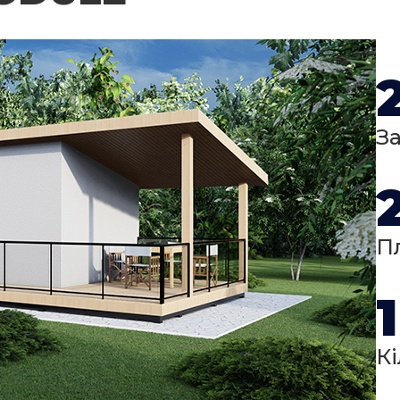
З
П
1
Кі