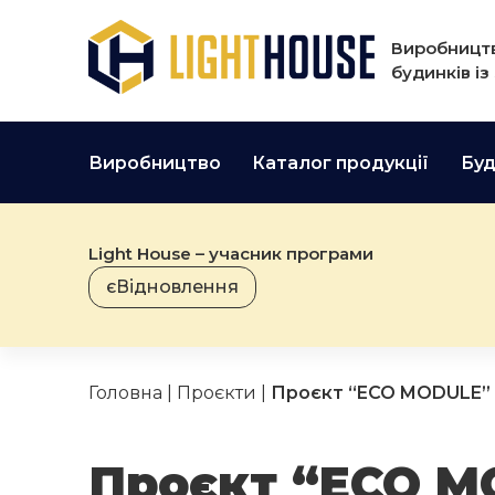
Виробництв
будинків із
Виробництво
Каталог продукції
Буд
Light House – учасник програми
єВідновлення
Головна
|
Проєкти
|
Проєкт “ECO MODULE”
Проєкт “ECO M