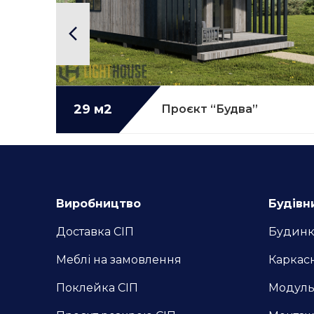
29 м2
Детальніше...
CO 43”
Проєкт “Будва”
Виробництво
Будівн
Доставка СІП
Будинк
Меблі на замовлення
Каркас
Поклейка СІП
Модульн