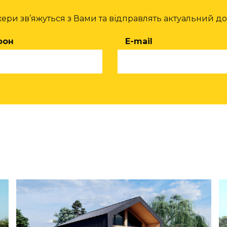
 потреби тих, хто шукає компактне, зручне та уніве
ознайомитися з нашим новим проєктом та обговорит
джери зв’яжуться з Вами та відправлять актуальний д
фон
E-mail