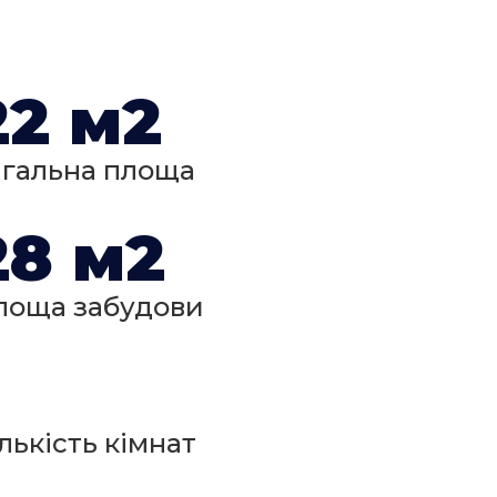
22 м2
агальна площа
28 м2
лоща забудови
лькість кімнат