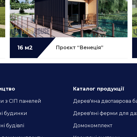
16 м2
Детальніше...
Проєкт “Венеція”
ицтво
Каталог продукції
и з СІП панелей
Дерев'яна двотаврова б
ні будинки
Дерев'яні ферми для да
і будівлі
Домокомплект