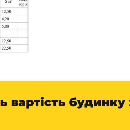
льною площею 22 м² з терасою 13 м². Цей будинок 
атковим простором для зберігання садового інвента
ь вартість будинку
ді модульного мобільного будинку. Наші клієнти цін
ті та надійності конструкції.
Будинок з СІП панелей