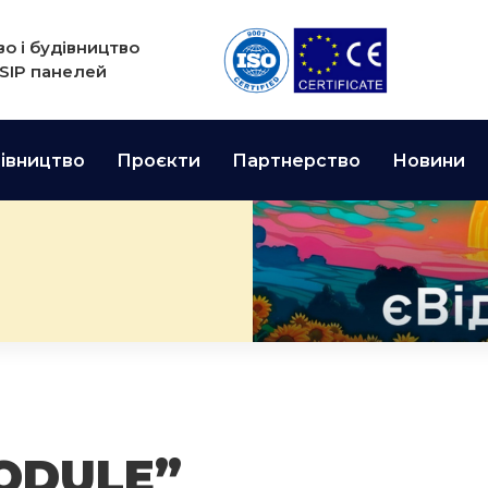
о і будівництво
 SIP панелей
івництво
Проєкти
Партнерство
Новини
ODULE”