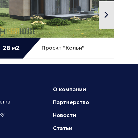
28 м2
Детальніше...
43 
Проєкт “Кельн”
О компании
алка
Партнерство
ху
Новости
Статьи