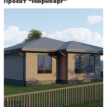
Проєкт “Нюрнберг”