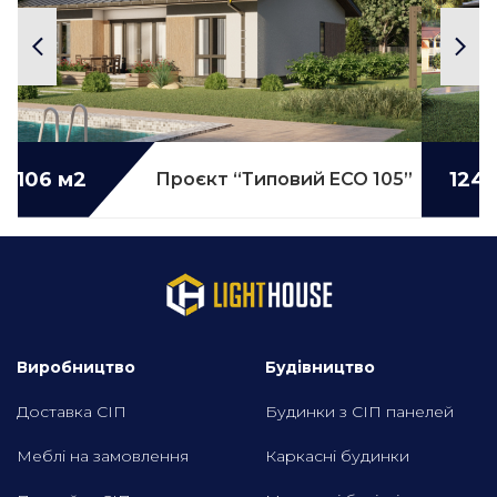
106 м2
Детальніше...
124 
Проєкт “Типовий ECO 105”
Виробництво
Будівництво
Доставка СІП
Будинки з СІП панелей
Меблі на замовлення
Каркасні будинки