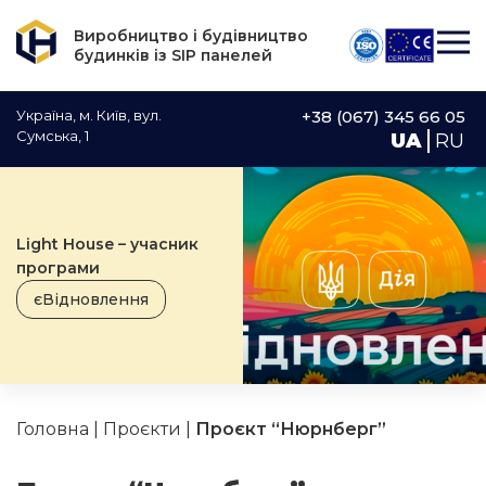
Виробництво і будівництво
будинків із SIP панелей
Україна, м. Київ, вул.
+38 (067) 345 66 05
Сумська, 1
UA
RU
Light House – учасник
програми
єВідновлення
Головна
|
Проєкти
|
Проєкт “Нюрнберг”