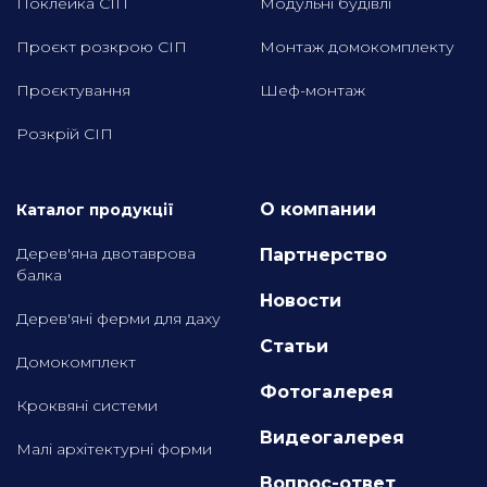
Поклейка СІП
Модульні будівлі
Проєкт розкрою СІП
Монтаж домокомплекту
Проєктування
Шеф-монтаж
Розкрій СІП
О компании
Каталог продукції
Дерев'яна двотаврова
Партнерство
балка
Новости
Дерев'яні ферми для даху
Статьи
Домокомплект
Фотогалерея
Кроквяні системи
Видеогалерея
Малі архітектурні форми
Вопрос-ответ