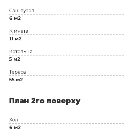
Сан. вузол
6 м2
Кімната
11 м2
Котельня
5 м2
Тераса
55 м2
План 2го поверху
Хол
6 м2