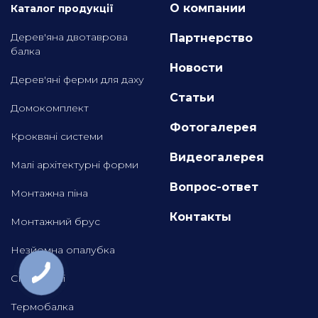
О компании
Каталог продукції
Дерев'яна двотаврова
Партнерство
балка
Новости
Дерев'яні ферми для даху
Статьи
Домокомплект
Фотогалерея
Кроквяні системи
Видеогалерея
Малі архітектурні форми
Вопрос-ответ
Монтажна піна
Контакты
Монтажний брус
Незйомна опалубка
СІП панелі
Термобалка