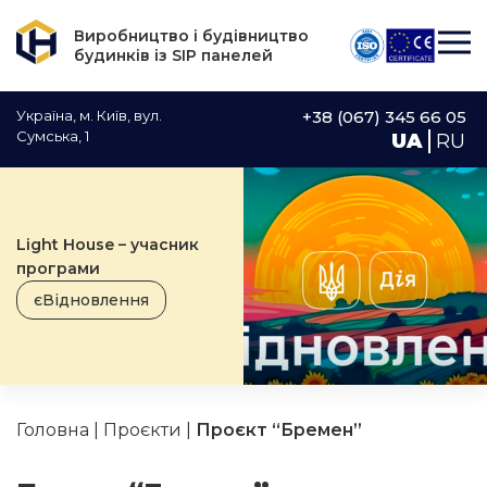
Виробництво і будівництво
будинків із SIP панелей
Україна, м. Київ, вул.
+38 (067) 345 66 05
Сумська, 1
UA
RU
Light House – учасник
програми
єВідновлення
Головна
|
Проєкти
|
Проєкт “Бремен”