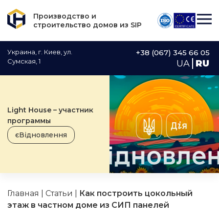
Производство и
строительство домов из SIP
Украина, г. Киев, ул.
+38 (067) 345 66 05
Сумская, 1
UA
RU
Light House – участник
программы
єВідновлення
Главная
|
Статьи
|
Как построить цокольный
этаж в частном доме из СИП панелей