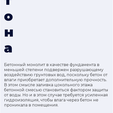
т
о
н
а
Бетонный монолит в качестве фундамента в
меньшей степени подвержен разрушающему
воздействию грунтовых вод, поскольку бетон от
влаги приобретает дополнительную прочность.
В этом смысле заливка цокольного этажа
бетонной смесью становиться фактором защиты
от воды. Но и в этом случае требуется усиленная
гидроизоляция, чтобы влага через бетон не
проникала в помещения.