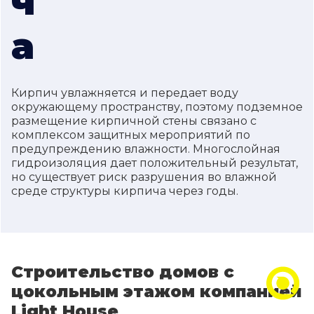
ч
а
Кирпич увлажняется и передает воду
окружающему пространству, поэтому подземное
размещение кирпичной стены связано с
комплексом защитных мероприятий по
предупреждению влажности. Многослойная
гидроизоляция дает положительный результат,
но существует риск разрушения во влажной
среде структуры кирпича через годы.
Строительство домов с
Зв'язатись з менеджером 24/7
цокольным этажом компанией
Light House