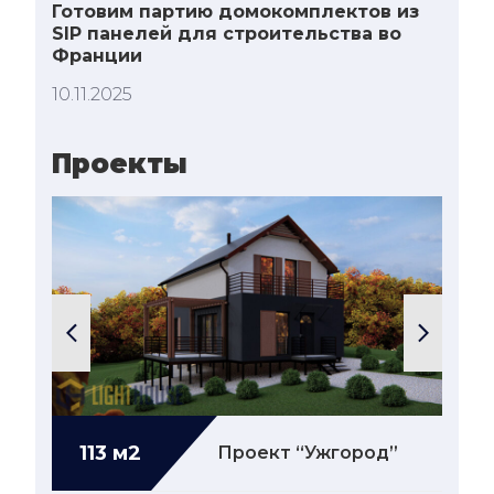
Готовим партию домокомплектов из
SIP панелей для строительства во
Франции
10.11.2025
Проекты
113 м2
Подробнее...
13
DULE”
Проект “Ужгород”