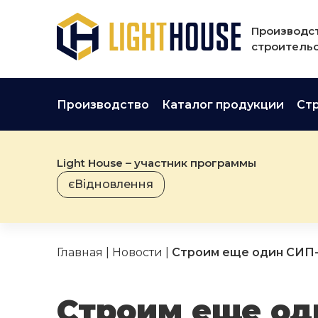
Производст
строительс
Производство
Каталог продукции
Ст
Light House – участник программы
єВідновлення
Главная
|
Новости
|
Строим еще один СИП-
Строим еще од