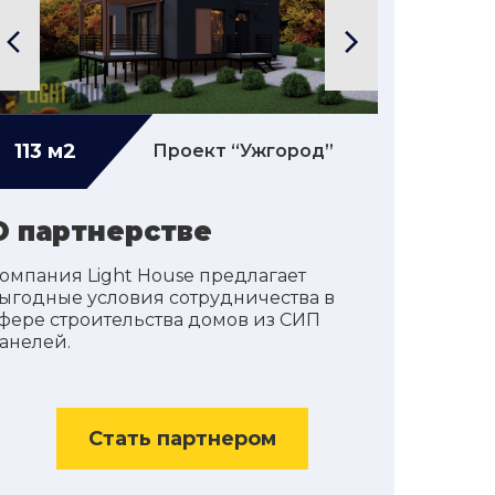
113 м2
Подробнее...
139 м2
Проект “Ужгород”
О партнерстве
омпания Light House предлагает
ыгодные условия сотрудничества в
фере строительства домов из СИП
анелей.
Стать партнером