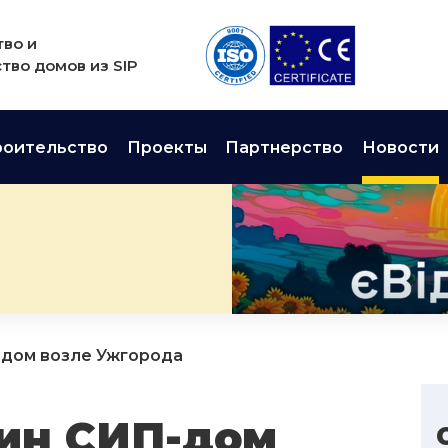
во и
тво домов из SIP
роительство
Проекты
Партнерство
Новости
дом возле Ужгорода
ин СИП-дом