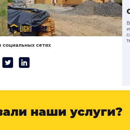
В
и
с
т
в социальных сетях
вали наши услуги?