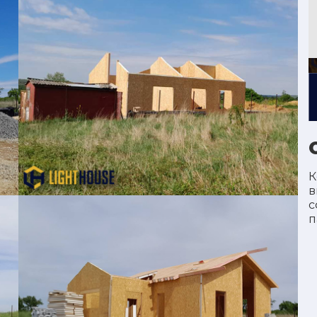
22 м2
Подробнее...
Проект “ECO MODULE”
К
в
с
п