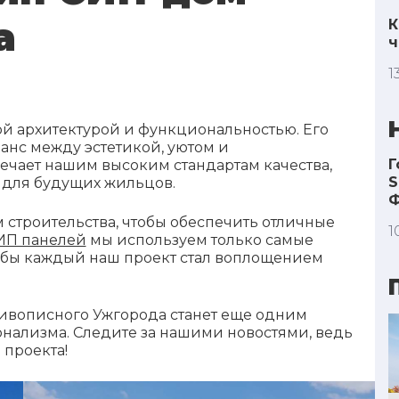
а
К
ч
1
й архитектурой и функциональностью. Его
анс между эстетикой, уютом и
Г
ечает нашим высоким стандартам качества,
S
 для будущих жильцов.
строительства, чтобы обеспечить отличные
1
СИП панелей
мы используем только самые
обы каждый наш проект стал воплощением
ивописного Ужгорода станет еще одним
нализма. Следите за нашими новостями, ведь
проекта!