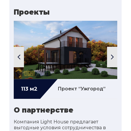
Проекты
113 м2
Подробнее...
13
DULE”
Проект “Ужгород”
О партнерстве
Компания Light House предлагает
выгодные условия сотрудничества в