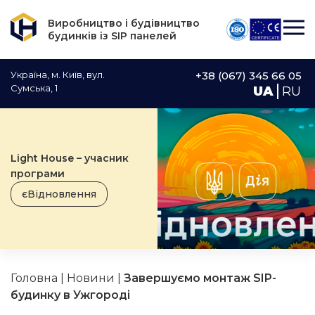
Виробництво і будівництво
будинків із SIP панелей
Україна, м. Київ, вул.
+38 (067) 345 66 05
Сумська, 1
UA
RU
Light House – учасник
програми
єВідновлення
Головна
|
Новини
|
Завершуємо монтаж SIP-
будинку в Ужгороді