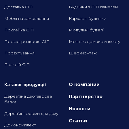
Доставка СІП
Будинки з СІП панелей
Меблі на замовлення
Каркасні будинки
Поклейка СІП
Модульні будівлі
Проєкт розкрою СІП
Монтаж домокомплекту
Проєктування
Шеф-монтаж
Розкрій СІП
О компании
Каталог продукції
Дерев'яна двотаврова
Партнерство
балка
Новости
Дерев'яні ферми для даху
Статьи
Домокомплект