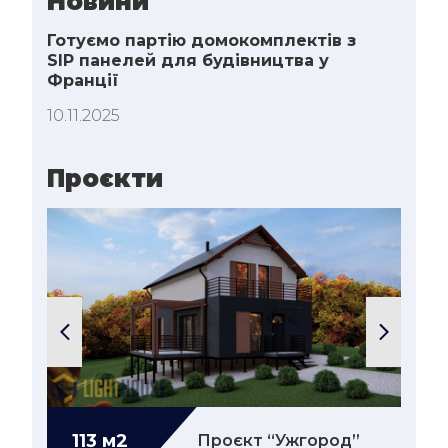
Новини
Готуємо партію домокомплектів з
SIP панелей для будівництва у
Франції
10.11.2025
Проєкти
113 м2
Детальніше...
13
DULE”
Проєкт “Ужгород”